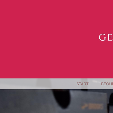
START
BEQU